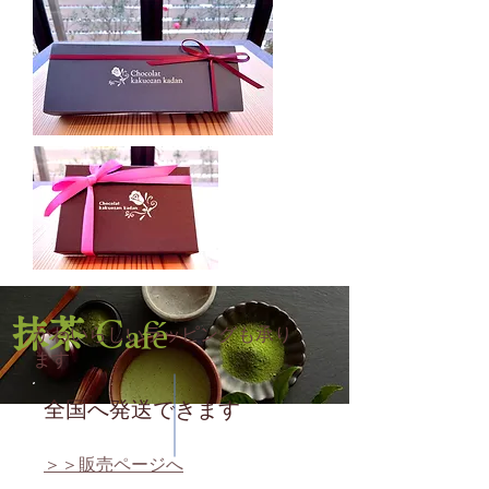
抹茶
Café
​かわいらしいラッピングも承り
ます
全国へ発送できます
＞＞販売ページへ