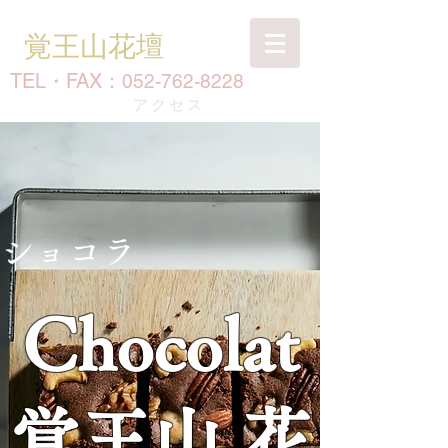
覚王山花壇
TEL・FAX：
052-762-8228
​アクセス
ショコラ
Chocolat
覚王山 花