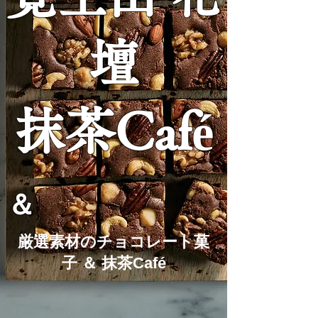
壇
抹茶Café
＆
厳選素材のチョコレート菓
子 ＆ 抹茶Café